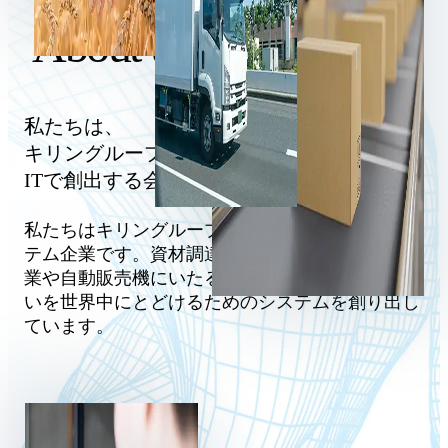
About us
私たちは、
キリングループのイノベーションを
ITで創出する会社です。
私たちはキリングループのITを牽引する情報シス
テム企業です。
資材調達から生産、卸・輸送、営
業や自動販売機にいたるまで、キリンの商品や思
いを世界中にとどけるためのシステムを創り出し
ています。